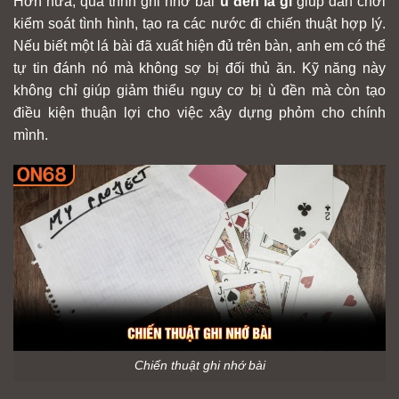
Hơn nữa, quá trình ghi nhớ bài
ù đền là gì
giúp dân chơi
kiểm soát tình hình, tạo ra các nước đi chiến thuật hợp lý.
Nếu biết một lá bài đã xuất hiện đủ trên bàn, anh em có thể
tự tin đánh nó mà không sợ bị đối thủ ăn. Kỹ năng này
không chỉ giúp giảm thiểu nguy cơ bị ù đền mà còn tạo
điều kiện thuận lợi cho việc xây dựng phỏm cho chính
mình.
Chiến thuật ghi nhớ bài