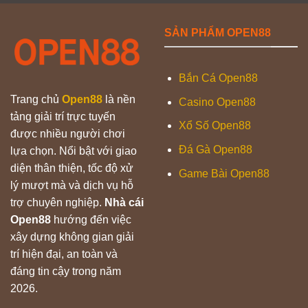
2026
Hiệu
Poker
Quả
–
Và
Cẩm
Bền
Nang
SẢN PHẨM OPEN88
Vững
Chơi
Hiệu
Quả
Cùng
OPEN88
Bắn Cá Open88
Trang chủ
Open88
là nền
Casino Open88
tảng giải trí trực tuyến
Xổ Số Open88
được nhiều người chơi
Đá Gà Open88
lựa chọn. Nổi bật với giao
diện thân thiện, tốc độ xử
Game Bài Open88
lý mượt mà và dịch vụ hỗ
trợ chuyên nghiệp.
Nhà cái
Open88
hướng đến việc
xây dựng không gian giải
trí hiện đại, an toàn và
đáng tin cậy trong năm
2026.