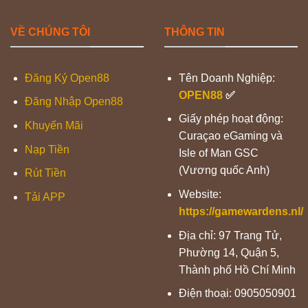
VỀ CHÚNG TÔI
THÔNG TIN
Đăng Ký Open88
Tên Doanh Nghiệp:
OPEN88
✅
Đăng Nhập Open88
Giấy phép hoạt động:
Khuyến Mãi
Curaçao eGaming và
Nạp Tiền
Isle of Man GSC
(Vương quốc Anh)
Rút Tiền
Website:
Tải APP
https://gamewardens.nl/
Địa chỉ: 97 Trang Tử,
Phường 14, Quận 5,
Thành phố Hồ Chí Minh
Điện thoại: 0905050901