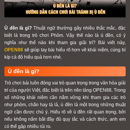
Ù đền là gì?
Thuật ngữ thường gây nhiều thắc mắc, đặc
biệt là trong trò chơi Phỏm. Vậy thế nào là ù đền, có ý
nghĩa như thế nào khi tham gia giải trí? Bài viết này,
OPEN88
sẽ giúp tay bài hiểu rõ hơn về khái niệm, cùng bí
kíp cá độ hiệu quả hơn nhé.
Ù đền là gì?
Trò chơi bài luôn đóng vai trò quan trọng trong văn hóa giải
trí của người Việt, đặc biệt là trên nền tảng OPEN88. Trong
số những khái niệm cần nắm vững khi tham gia các trò
như phỏm, chắn hay tá lả, ù đền là một trong những thuật
ngữ cần được chú ý. Hiểu rõ về ù đền rất quan trọng, bởi
nếu không nắm bắt đầy đủ quy tắc và cách thức, anh em
có thể gặp nhiều rủi ro.