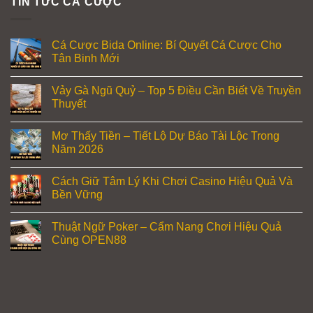
TIN TỨC CÁ CƯỢC
Cá Cược Bida Online: Bí Quyết Cá Cược Cho
Tân Binh Mới
Không
có
Vảy Gà Ngũ Quỷ – Top 5 Điều Cần Biết Về Truyền
bình
luận
Thuyết
ở
Cá
Không
Cược
có
Mơ Thấy Tiền – Tiết Lộ Dự Báo Tài Lộc Trong
Bida
bình
Online:
luận
Năm 2026
Bí
ở
Quyết
Vảy
Không
Cá
Gà
có
Cách Giữ Tâm Lý Khi Chơi Casino Hiệu Quả Và
Cược
Ngũ
bình
Cho
Quỷ
luận
Bền Vững
Tân
–
ở
Binh
Top
Mơ
Không
Mới
5
Thấy
có
Thuật Ngữ Poker – Cẩm Nang Chơi Hiệu Quả
Điều
Tiền
bình
Cần
–
luận
Cùng OPEN88
Biết
Tiết
ở
Về
Lộ
Cách
Không
Truyền
Dự
Giữ
có
Thuyết
Báo
Tâm
bình
Tài
Lý
luận
Lộc
Khi
ở
Trong
Chơi
Thuật
Năm
Casino
Ngữ