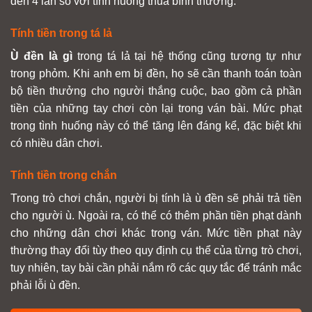
đến 4 lần so với tình huống thua bình thường.
Tính tiền trong tá lả
Ù đền là gì
trong tá lả tại hệ thống cũng tương tự như
trong phỏm. Khi anh em bị đền, họ sẽ cần thanh toán toàn
bộ tiền thưởng cho người thắng cuộc, bao gồm cả phần
tiền của những tay chơi còn lại trong ván bài. Mức phạt
trong tình huống này có thể tăng lên đáng kể, đặc biệt khi
có nhiều dân chơi.
Tính tiền trong chắn
Trong trò chơi chắn, người bị tính là ù đền sẽ phải trả tiền
cho người ù. Ngoài ra, có thể có thêm phần tiền phạt dành
cho những dân chơi khác trong ván. Mức tiền phạt này
thường thay đổi tùy theo quy định cụ thể của từng trò chơi,
tuy nhiên, tay bài cần phải nắm rõ các quy tắc để tránh mắc
phải lỗi ù đền.