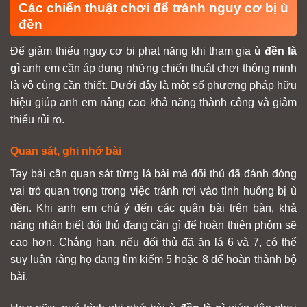
Các chiến thuật chơi để tránh nguy cơ bị ù
đền
Để giảm thiểu nguy cơ bị phạt nặng khi tham gia
ù đền là
gì
anh em cần áp dụng những chiến thuật chơi thông minh
là vô cùng cần thiết. Dưới đây là một số phương pháp hữu
hiệu giúp anh em nâng cao khả năng thành công và giảm
thiểu rủi ro.
Quan sát, ghi nhớ bài
Tay bài cần quan sát từng lá bài mà đối thủ đã đánh đóng
vai trò quan trọng trong việc tránh rơi vào tình huống bị ù
đền. Khi anh em chú ý đến các quân bài trên bàn, khả
năng nhận biết đối thủ đang cần gì để hoàn thiện phỏm sẽ
cao hơn. Chẳng hạn, nếu đối thủ đã ăn lá 6 và 7, có thể
suy luận rằng họ đang tìm kiếm 5 hoặc 8 để hoàn thành bộ
bài.