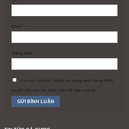
Email
*
Trang web
Lưu tên của tôi, email, và trang web trong trình
duyệt này cho lần bình luận kế tiếp của tôi.