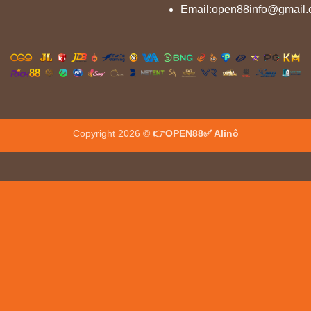
Email:
open88info@gmail
Copyright 2026 ©
👉OPEN88✅ Alinô